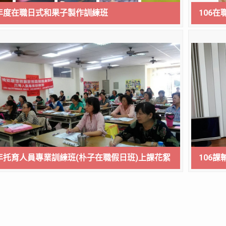
6年度在職日式和果子製作訓練班
106
6年托育人員專業訓練班(朴子在職假日班)上課花絮
106