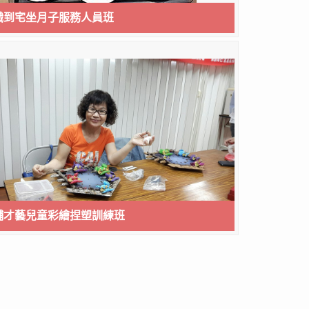
在職到宅坐月子服務人員班
課輔才藝兒童彩繪捏塑訓練班