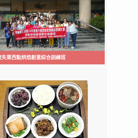
年度失業西點烘焙創意綜合訓練班