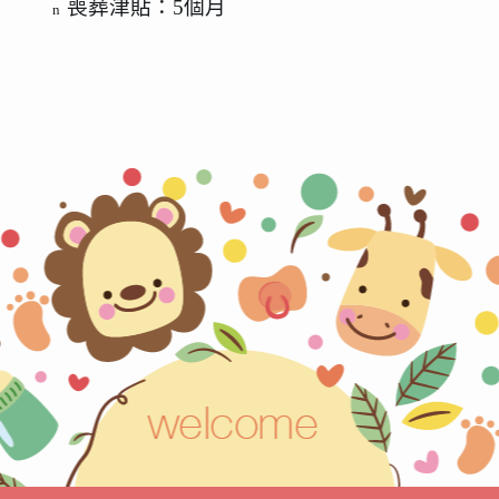
喪葬津貼：
5
個月
n