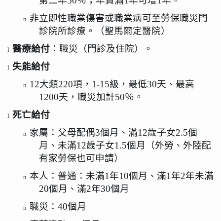
第二年
50
％；年資滿
1
年可增
1
年。
非立即性職業傷害或職業病可至勞保職災門
n
診院所診療。（聖馬爾定醫院）
醫療給付
：職災（門診及住院）。
l
失能給付
l
12
大類
220
項，
1-15
級，最低
30
天、最高
n
1200
天，職災加計
50
％。
死亡給付
l
家屬：父母配偶
3
個月、滿
12
歲子女
2.5
個
n
月、未滿
12
歲子女
1.5
個月（外勞、外陸配
有家勞保也可申請）
本人：普通：未滿
1
年
10
個月、滿
1
年
2
年未滿
n
20
個月、滿
2
年
30
個月
職災：
40
個月
n