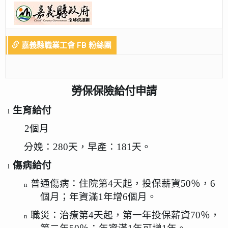
嘉義縣職業工會 FB 粉絲團
勞保保險給付申請
生育給付
l
2
個月
分娩：
280
天，早產：
181
天。
傷病給付
l
普通傷病：住院第
4
天起，投保薪資
50
％，
6
n
個月；年資滿
1
年增
6
個月。
職災：治療第
4
天起，第一年投保薪資
70
％，
n